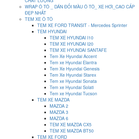
CHẤT LƯỢNG
WRAP Ô TÔ _ DÁN ĐỔI MÀU Ô TÔ_ XE HƠI_CAO CẤP
ĐẸP NHẤT
TEM XE Ô TÔ
TEM XE FORD TRANSIT - Mercedes Sprinter
TEM HYUNDAI
TEM XE HYUNDAI I10
TEM XE HYUNDAI I20
TEM XE HYUNDAI SANTAFE
Tem Xe Hyundai Accent
Tem xe Hyundai Elantra
Tem Xe Hyundai Genesis
Tem Xe Hyundai Starex
Tem xe Hyundai Sonata
Tem xe Hyundai Solati
Tem xe Hyundai Tucson
TEM XE MAZDA
MAZDA 2
MAZDA 3
MAZDA 6
TEM XE MAZDA CX5
TEM XE MAZDA BT50
TEM XE FORD