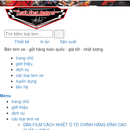
Thiết kế
In ấn
Sản xuất
Bán tem xe
- gửi hàng toàn quốc - giá tốt -
chất lượng
trang chủ
giới thiệu
dịch vụ
các loại tem xe
tuyển dụng
liên hệ
Menu
trang chủ
giới thiệu
dịch vụ
các loại tem xe
DÁN FILM CÁCH NHIỆT Ô TÔ CHÍNH HÃNG ĐỈNH CAO