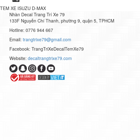
TEM XE ISUZU D-MAX
Nhàn Decal Trang Trí Xe 79
133F Nguyễn Chí Thanh, phường 9, quận 5, TPHCM
Hotline: 0776 944 667
Email:
trangtrixe79@gmail.com
Facebook: TrangTriXeDecalTemXe79
Website:
decaltrangtrixe79.com