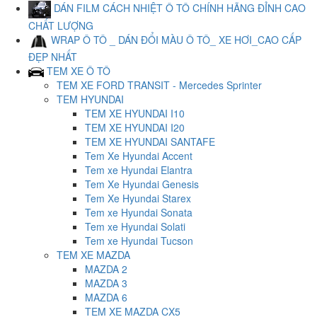
DÁN FILM CÁCH NHIỆT Ô TÔ CHÍNH HÃNG ĐỈNH CAO
CHẤT LƯỢNG
WRAP Ô TÔ _ DÁN ĐỔI MÀU Ô TÔ_ XE HƠI_CAO CẤP
ĐẸP NHẤT
TEM XE Ô TÔ
TEM XE FORD TRANSIT - Mercedes Sprinter
TEM HYUNDAI
TEM XE HYUNDAI I10
TEM XE HYUNDAI I20
TEM XE HYUNDAI SANTAFE
Tem Xe Hyundai Accent
Tem xe Hyundai Elantra
Tem Xe Hyundai Genesis
Tem Xe Hyundai Starex
Tem xe Hyundai Sonata
Tem xe Hyundai Solati
Tem xe Hyundai Tucson
TEM XE MAZDA
MAZDA 2
MAZDA 3
MAZDA 6
TEM XE MAZDA CX5