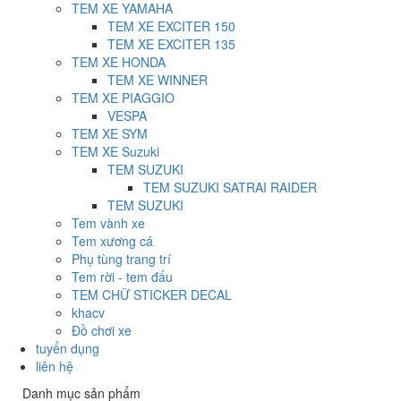
TEM XE YAMAHA
TEM XE EXCITER 150
TEM XE EXCITER 135
TEM XE HONDA
TEM XE WINNER
TEM XE PIAGGIO
VESPA
TEM XE SYM
TEM XE Suzuki
TEM SUZUKI
TEM SUZUKI SATRAI RAIDER
TEM SUZUKI
Tem vành xe
Tem xương cá
Phụ tùng trang trí
Tem rời - tem đấu
TEM CHỮ STICKER DECAL
khacv
Đồ chơi xe
tuyển dụng
liên hệ
Danh mục sản phẩm